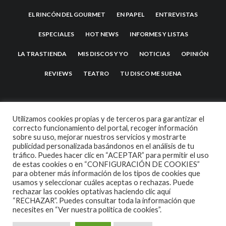
EL RINCÓN DEL GOURMET
EN PAPEL
ENTREVISTAS
ESPECIALES
HOT NEWS
INFORMES Y LISTAS
LA TRASTIENDA
MIS DISCOS Y YO
NOTICIAS
OPINIÓN
REVIEWS
TEATRO
TU DISCO ME SUENA
Utilizamos cookies propias y de terceros para garantizar el
correcto funcionamiento del portal, recoger información
sobre su uso, mejorar nuestros servicios y mostrarte
publicidad personalizada basándonos en el análisis de tu
tráfico. Puedes hacer clic en “ACEPTAR” para permitir el uso
de estas cookies o en “CONFIGURACIÓN DE COOKIES”
2007 COPYRIGHT -
CODETIPI
THEME
para obtener más información de los tipos de cookies que
usamos y seleccionar cuáles aceptas o rechazas. Puede
rechazar las cookies optativas haciendo clic aquí
“RECHAZAR”. Puedes consultar toda la información que
necesites en
“Ver nuestra política de cookies”.