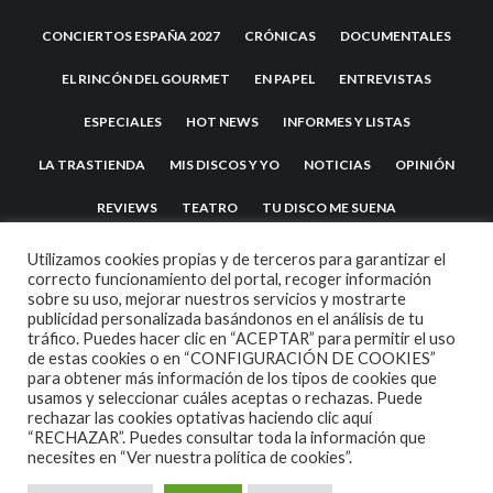
CONCIERTOS ESPAÑA 2027
CRÓNICAS
DOCUMENTALES
EL RINCÓN DEL GOURMET
EN PAPEL
ENTREVISTAS
ESPECIALES
HOT NEWS
INFORMES Y LISTAS
LA TRASTIENDA
MIS DISCOS Y YO
NOTICIAS
OPINIÓN
REVIEWS
TEATRO
TU DISCO ME SUENA
Utilizamos cookies propias y de terceros para garantizar el
correcto funcionamiento del portal, recoger información
sobre su uso, mejorar nuestros servicios y mostrarte
publicidad personalizada basándonos en el análisis de tu
tráfico. Puedes hacer clic en “ACEPTAR” para permitir el uso
de estas cookies o en “CONFIGURACIÓN DE COOKIES”
para obtener más información de los tipos de cookies que
usamos y seleccionar cuáles aceptas o rechazas. Puede
2007 COPYRIGHT -
CODETIPI
THEME
rechazar las cookies optativas haciendo clic aquí
“RECHAZAR”. Puedes consultar toda la información que
necesites en
“Ver nuestra política de cookies”.