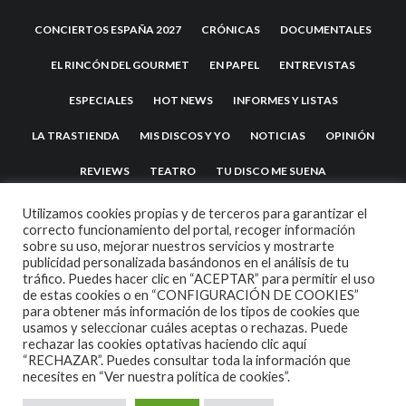
CONCIERTOS ESPAÑA 2027
CRÓNICAS
DOCUMENTALES
EL RINCÓN DEL GOURMET
EN PAPEL
ENTREVISTAS
ESPECIALES
HOT NEWS
INFORMES Y LISTAS
LA TRASTIENDA
MIS DISCOS Y YO
NOTICIAS
OPINIÓN
REVIEWS
TEATRO
TU DISCO ME SUENA
Utilizamos cookies propias y de terceros para garantizar el
correcto funcionamiento del portal, recoger información
sobre su uso, mejorar nuestros servicios y mostrarte
publicidad personalizada basándonos en el análisis de tu
tráfico. Puedes hacer clic en “ACEPTAR” para permitir el uso
de estas cookies o en “CONFIGURACIÓN DE COOKIES”
para obtener más información de los tipos de cookies que
usamos y seleccionar cuáles aceptas o rechazas. Puede
2007 COPYRIGHT -
CODETIPI
THEME
rechazar las cookies optativas haciendo clic aquí
“RECHAZAR”. Puedes consultar toda la información que
necesites en
“Ver nuestra política de cookies”.