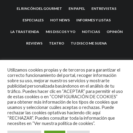
EL RINCÓN DEL GOURMET
EN PAPEL
ENTREVISTAS
ESPECIALES
HOT NEWS
INFORMES Y LISTAS
LA TRASTIENDA
MIS DISCOS Y YO
NOTICIAS
OPINIÓN
REVIEWS
TEATRO
TU DISCO ME SUENA
Utilizamos cookies propias y de terceros para garantizar el
correcto funcionamiento del portal, recoger información
sobre su uso, mejorar nuestros servicios y mostrarte
publicidad personalizada basándonos en el análisis de tu
tráfico. Puedes hacer clic en “ACEPTAR” para permitir el uso
de estas cookies o en “CONFIGURACIÓN DE COOKIES”
2007 COPYRIGHT -
CODETIPI
THEME
para obtener más información de los tipos de cookies que
usamos y seleccionar cuáles aceptas o rechazas. Puede
rechazar las cookies optativas haciendo clic aquí
“RECHAZAR”. Puedes consultar toda la información que
necesites en
“Ver nuestra política de cookies”.