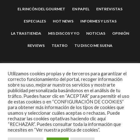
EL RINCÓN DEL GOURMET
EN PAPEL
ENTREVISTAS
ESPECIALES
HOT NEWS
INFORMES Y LISTAS
LA TRASTIENDA
MIS DISCOS Y YO
NOTICIAS
OPINIÓN
REVIEWS
TEATRO
TU DISCO ME SUENA
Utilizamos cookies propias y de terceros para garantizar el
correcto funcionamiento del portal, recoger información
sobre su uso, mejorar nuestros servicios y mostrarte
publicidad personalizada basándonos en el análisis de tu
tráfico. Puedes hacer clic en “ACEPTAR” para permitir el uso
de estas cookies o en “CONFIGURACIÓN DE COOKIES”
2007 COPYRIGHT -
CODETIPI
THEME
para obtener más información de los tipos de cookies que
usamos y seleccionar cuáles aceptas o rechazas. Puede
rechazar las cookies optativas haciendo clic aquí
“RECHAZAR”. Puedes consultar toda la información que
necesites en
“Ver nuestra política de cookies”.