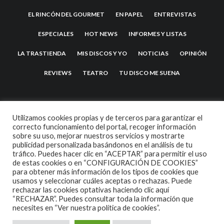
EL RINCÓN DEL GOURMET
EN PAPEL
ENTREVISTAS
ESPECIALES
HOT NEWS
INFORMES Y LISTAS
LA TRASTIENDA
MIS DISCOS Y YO
NOTICIAS
OPINIÓN
REVIEWS
TEATRO
TU DISCO ME SUENA
Utilizamos cookies propias y de terceros para garantizar el
correcto funcionamiento del portal, recoger información
sobre su uso, mejorar nuestros servicios y mostrarte
publicidad personalizada basándonos en el análisis de tu
tráfico. Puedes hacer clic en “ACEPTAR” para permitir el uso
de estas cookies o en “CONFIGURACIÓN DE COOKIES”
2007 COPYRIGHT -
CODETIPI
THEME
para obtener más información de los tipos de cookies que
usamos y seleccionar cuáles aceptas o rechazas. Puede
rechazar las cookies optativas haciendo clic aquí
“RECHAZAR”. Puedes consultar toda la información que
necesites en
“Ver nuestra política de cookies”.