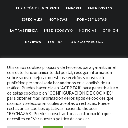
EL RINCÓN DEL GOURMET
EN PAPEL
ENTREVISTAS
ESPECIALES
HOT NEWS
INFORMES Y LISTAS
LA TRASTIENDA
MIS DISCOS Y YO
NOTICIAS
OPINIÓN
REVIEWS
TEATRO
TU DISCO ME SUENA
Utilizamos cookies propias y de terceros para garantizar el
correcto funcionamiento del portal, recoger información
sobre su uso, mejorar nuestros servicios y mostrarte
publicidad personalizada basándonos en el análisis de tu
tráfico. Puedes hacer clic en “ACEPTAR” para permitir el uso
de estas cookies o en “CONFIGURACIÓN DE COOKIES”
2007 COPYRIGHT -
CODETIPI
THEME
para obtener más información de los tipos de cookies que
usamos y seleccionar cuáles aceptas o rechazas. Puede
rechazar las cookies optativas haciendo clic aquí
“RECHAZAR”. Puedes consultar toda la información que
necesites en
“Ver nuestra política de cookies”.