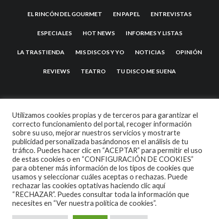
EL RINCÓN DEL GOURMET
EN PAPEL
ENTREVISTAS
ESPECIALES
HOT NEWS
INFORMES Y LISTAS
LA TRASTIENDA
MIS DISCOS Y YO
NOTICIAS
OPINIÓN
REVIEWS
TEATRO
TU DISCO ME SUENA
Utilizamos cookies propias y de terceros para garantizar el
correcto funcionamiento del portal, recoger información
sobre su uso, mejorar nuestros servicios y mostrarte
publicidad personalizada basándonos en el análisis de tu
tráfico. Puedes hacer clic en “ACEPTAR” para permitir el uso
de estas cookies o en “CONFIGURACIÓN DE COOKIES”
2007 COPYRIGHT -
CODETIPI
THEME
para obtener más información de los tipos de cookies que
usamos y seleccionar cuáles aceptas o rechazas. Puede
rechazar las cookies optativas haciendo clic aquí
“RECHAZAR”. Puedes consultar toda la información que
necesites en
“Ver nuestra política de cookies”.