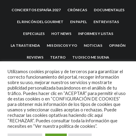
CONCIERTOS ESPAÑA 2027
CRÓNICAS
DOCUMENTALES
EL RINCÓN DEL GOURMET
EN PAPEL
ENTREVISTAS
ESPECIALES
HOT NEWS
INFORMES Y LISTAS
LA TRASTIENDA
MIS DISCOS Y YO
NOTICIAS
OPINIÓN
REVIEWS
TEATRO
TU DISCO ME SUENA
Utilizamos cookies propias y de terceros para garantizar el
correcto funcionamiento del portal, recoger información
sobre su uso, mejorar nuestros servicios y mostrarte
publicidad personalizada basándonos en el análisis de tu
tráfico. Puedes hacer clic en “ACEPTAR” para permitir el uso
de estas cookies o en “CONFIGURACIÓN DE COOKIES”
para obtener más información de los tipos de cookies que
usamos y seleccionar cuáles aceptas o rechazas. Puede
2007 COPYRIGHT -
CODETIPI
THEME
rechazar las cookies optativas haciendo clic aquí
“RECHAZAR”. Puedes consultar toda la información que
necesites en
“Ver nuestra política de cookies”.