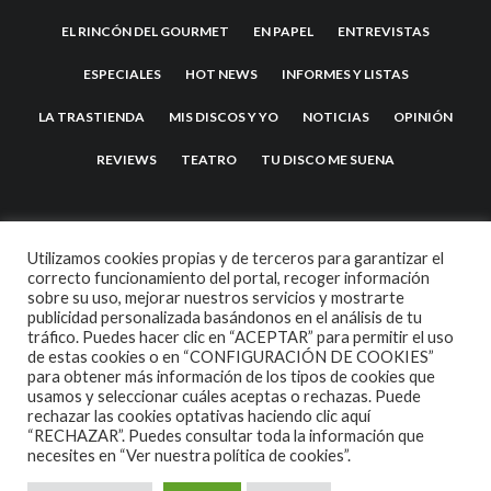
EL RINCÓN DEL GOURMET
EN PAPEL
ENTREVISTAS
ESPECIALES
HOT NEWS
INFORMES Y LISTAS
LA TRASTIENDA
MIS DISCOS Y YO
NOTICIAS
OPINIÓN
REVIEWS
TEATRO
TU DISCO ME SUENA
Utilizamos cookies propias y de terceros para garantizar el
correcto funcionamiento del portal, recoger información
sobre su uso, mejorar nuestros servicios y mostrarte
publicidad personalizada basándonos en el análisis de tu
tráfico. Puedes hacer clic en “ACEPTAR” para permitir el uso
de estas cookies o en “CONFIGURACIÓN DE COOKIES”
2007 COPYRIGHT -
CODETIPI
THEME
para obtener más información de los tipos de cookies que
usamos y seleccionar cuáles aceptas o rechazas. Puede
rechazar las cookies optativas haciendo clic aquí
“RECHAZAR”. Puedes consultar toda la información que
necesites en
“Ver nuestra política de cookies”.