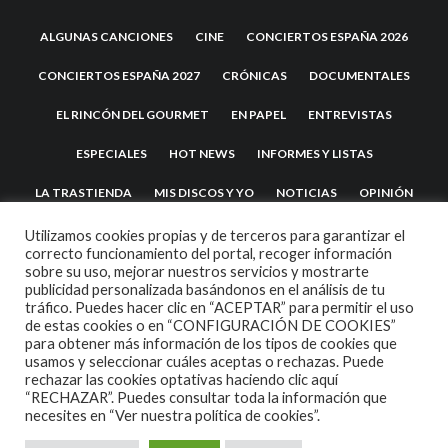
ALGUNAS CANCIONES
CINE
CONCIERTOS ESPAÑA 2026
CONCIERTOS ESPAÑA 2027
CRÓNICAS
DOCUMENTALES
EL RINCÓN DEL GOURMET
EN PAPEL
ENTREVISTAS
ESPECIALES
HOT NEWS
INFORMES Y LISTAS
LA TRASTIENDA
MIS DISCOS Y YO
NOTICIAS
OPINIÓN
REVIEWS
TEATRO
TU DISCO ME SUENA
Utilizamos cookies propias y de terceros para garantizar el
correcto funcionamiento del portal, recoger información
sobre su uso, mejorar nuestros servicios y mostrarte
publicidad personalizada basándonos en el análisis de tu
tráfico. Puedes hacer clic en “ACEPTAR” para permitir el uso
de estas cookies o en “CONFIGURACIÓN DE COOKIES”
para obtener más información de los tipos de cookies que
usamos y seleccionar cuáles aceptas o rechazas. Puede
rechazar las cookies optativas haciendo clic aquí
“RECHAZAR”. Puedes consultar toda la información que
2007 COPYRIGHT -
CODETIPI
THEME
necesites en
“Ver nuestra política de cookies”.