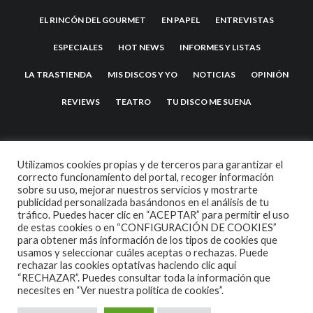
EL RINCÓN DEL GOURMET
EN PAPEL
ENTREVISTAS
ESPECIALES
HOT NEWS
INFORMES Y LISTAS
LA TRASTIENDA
MIS DISCOS Y YO
NOTICIAS
OPINIÓN
REVIEWS
TEATRO
TU DISCO ME SUENA
Utilizamos cookies propias y de terceros para garantizar el
correcto funcionamiento del portal, recoger información
sobre su uso, mejorar nuestros servicios y mostrarte
publicidad personalizada basándonos en el análisis de tu
tráfico. Puedes hacer clic en “ACEPTAR” para permitir el uso
de estas cookies o en “CONFIGURACIÓN DE COOKIES”
2007 COPYRIGHT -
CODETIPI
THEME
para obtener más información de los tipos de cookies que
usamos y seleccionar cuáles aceptas o rechazas. Puede
rechazar las cookies optativas haciendo clic aquí
“RECHAZAR”. Puedes consultar toda la información que
necesites en
“Ver nuestra política de cookies”.