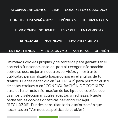
ALGUNAS CANCIONES
CINE
CONCIERTOS ESPAÑA 2026
CONCIERTOS ESPAÑA 2027
CRÓNICAS
DOCUMENTALES
EL RINCÓN DEL GOURMET
EN PAPEL
ENTREVISTAS
ESPECIALES
HOT NEWS
INFORMES Y LISTAS
LA TRASTIENDA
MIS DISCOS Y YO
NOTICIAS
OPINIÓN
REVIEWS
TEATRO
TU DISCO ME SUENA
Utilizamos cookies propias y de terceros para garantizar el
correcto funcionamiento del portal, recoger información
sobre su uso, mejorar nuestros servicios y mostrarte
publicidad personalizada basándonos en el análisis de tu
tráfico. Puedes hacer clic en “ACEPTAR” para permitir el uso
de estas cookies o en “CONFIGURACIÓN DE COOKIES”
para obtener más información de los tipos de cookies que
usamos y seleccionar cuáles aceptas o rechazas. Puede
rechazar las cookies optativas haciendo clic aquí
“RECHAZAR”. Puedes consultar toda la información que
2007 COPYRIGHT -
CODETIPI
THEME
necesites en
“Ver nuestra política de cookies”.