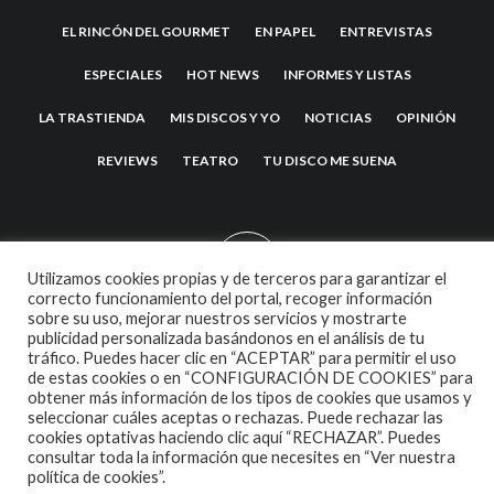
EL RINCÓN DEL GOURMET
EN PAPEL
ENTREVISTAS
ESPECIALES
HOT NEWS
INFORMES Y LISTAS
LA TRASTIENDA
MIS DISCOS Y YO
NOTICIAS
OPINIÓN
REVIEWS
TEATRO
TU DISCO ME SUENA
Utilizamos cookies propias y de terceros para garantizar el
correcto funcionamiento del portal, recoger información
sobre su uso, mejorar nuestros servicios y mostrarte
publicidad personalizada basándonos en el análisis de tu
tráfico. Puedes hacer clic en “ACEPTAR” para permitir el uso
2007 COPYRIGHT -
CODETIPI
THEME
de estas cookies o en “CONFIGURACIÓN DE COOKIES” para
obtener más información de los tipos de cookies que usamos y
seleccionar cuáles aceptas o rechazas. Puede rechazar las
cookies optativas haciendo clic aquí “RECHAZAR”. Puedes
consultar toda la información que necesites en
“Ver nuestra
política de cookies”.