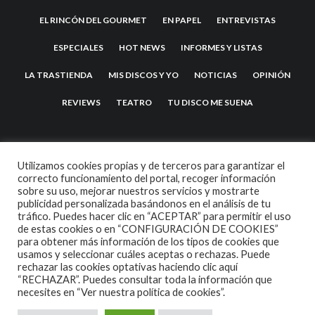
EL RINCÓN DEL GOURMET
EN PAPEL
ENTREVISTAS
ESPECIALES
HOT NEWS
INFORMES Y LISTAS
LA TRASTIENDA
MIS DISCOS Y YO
NOTICIAS
OPINIÓN
REVIEWS
TEATRO
TU DISCO ME SUENA
Utilizamos cookies propias y de terceros para garantizar el
correcto funcionamiento del portal, recoger información
sobre su uso, mejorar nuestros servicios y mostrarte
publicidad personalizada basándonos en el análisis de tu
tráfico. Puedes hacer clic en “ACEPTAR” para permitir el uso
de estas cookies o en “CONFIGURACIÓN DE COOKIES”
2007 COPYRIGHT -
CODETIPI
THEME
para obtener más información de los tipos de cookies que
usamos y seleccionar cuáles aceptas o rechazas. Puede
rechazar las cookies optativas haciendo clic aquí
“RECHAZAR”. Puedes consultar toda la información que
necesites en
“Ver nuestra política de cookies”.