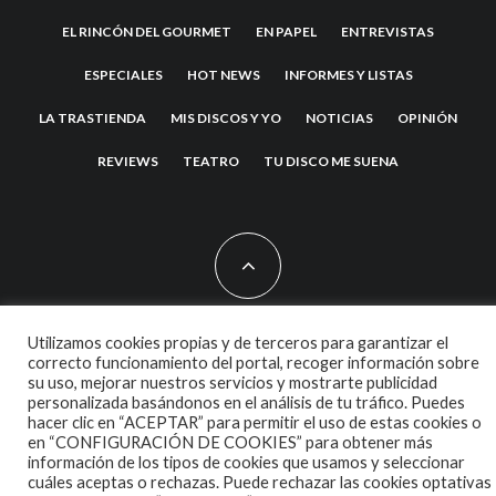
EL RINCÓN DEL GOURMET
EN PAPEL
ENTREVISTAS
ESPECIALES
HOT NEWS
INFORMES Y LISTAS
LA TRASTIENDA
MIS DISCOS Y YO
NOTICIAS
OPINIÓN
REVIEWS
TEATRO
TU DISCO ME SUENA
Utilizamos cookies propias y de terceros para garantizar el
2007 COPYRIGHT -
CODETIPI
THEME
correcto funcionamiento del portal, recoger información sobre
su uso, mejorar nuestros servicios y mostrarte publicidad
personalizada basándonos en el análisis de tu tráfico. Puedes
hacer clic en “ACEPTAR” para permitir el uso de estas cookies o
en “CONFIGURACIÓN DE COOKIES” para obtener más
información de los tipos de cookies que usamos y seleccionar
cuáles aceptas o rechazas. Puede rechazar las cookies optativas