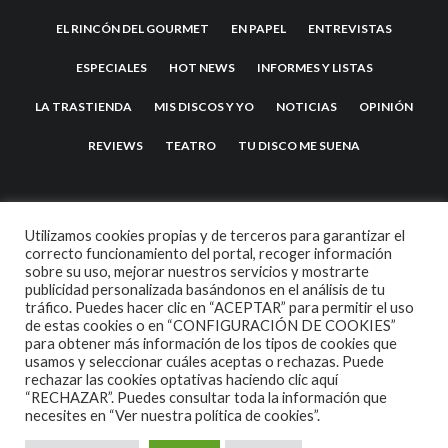
EL RINCÓN DEL GOURMET
EN PAPEL
ENTREVISTAS
ESPECIALES
HOT NEWS
INFORMES Y LISTAS
LA TRASTIENDA
MIS DISCOS Y YO
NOTICIAS
OPINIÓN
REVIEWS
TEATRO
TU DISCO ME SUENA
Utilizamos cookies propias y de terceros para garantizar el
correcto funcionamiento del portal, recoger información
sobre su uso, mejorar nuestros servicios y mostrarte
publicidad personalizada basándonos en el análisis de tu
tráfico. Puedes hacer clic en “ACEPTAR” para permitir el uso
de estas cookies o en “CONFIGURACIÓN DE COOKIES”
2007 COPYRIGHT -
CODETIPI
THEME
para obtener más información de los tipos de cookies que
usamos y seleccionar cuáles aceptas o rechazas. Puede
rechazar las cookies optativas haciendo clic aquí
“RECHAZAR”. Puedes consultar toda la información que
necesites en
“Ver nuestra política de cookies”.