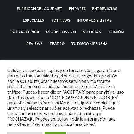
EL RINCÓN DEL GOURMET
EN PAPEL
ENTREVISTAS
ESPECIALES
HOT NEWS
INFORMES Y LISTAS
LA TRASTIENDA
MIS DISCOS Y YO
NOTICIAS
OPINIÓN
REVIEWS
TEATRO
TU DISCO ME SUENA
Utilizamos cookies propias y de terceros para garantizar el
correcto funcionamiento del portal, recoger información
sobre su uso, mejorar nuestros servicios y mostrarte
publicidad personalizada basándonos en el análisis de tu
tráfico. Puedes hacer clic en “ACEPTAR” para permitir el uso
de estas cookies o en “CONFIGURACIÓN DE COOKIES”
2007 COPYRIGHT -
CODETIPI
THEME
para obtener más información de los tipos de cookies que
usamos y seleccionar cuáles aceptas o rechazas. Puede
rechazar las cookies optativas haciendo clic aquí
“RECHAZAR”. Puedes consultar toda la información que
necesites en
“Ver nuestra política de cookies”.