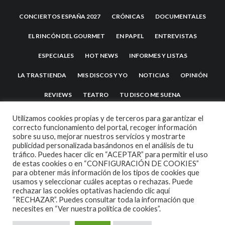
CONCIERTOS ESPAÑA 2027
CRÓNICAS
DOCUMENTALES
EL RINCÓN DEL GOURMET
EN PAPEL
ENTREVISTAS
ESPECIALES
HOT NEWS
INFORMES Y LISTAS
LA TRASTIENDA
MIS DISCOS Y YO
NOTICIAS
OPINIÓN
REVIEWS
TEATRO
TU DISCO ME SUENA
Utilizamos cookies propias y de terceros para garantizar el
correcto funcionamiento del portal, recoger información
sobre su uso, mejorar nuestros servicios y mostrarte
publicidad personalizada basándonos en el análisis de tu
tráfico. Puedes hacer clic en “ACEPTAR” para permitir el uso
de estas cookies o en “CONFIGURACIÓN DE COOKIES”
para obtener más información de los tipos de cookies que
usamos y seleccionar cuáles aceptas o rechazas. Puede
2007 COPYRIGHT -
CODETIPI
THEME
rechazar las cookies optativas haciendo clic aquí
“RECHAZAR”. Puedes consultar toda la información que
necesites en
“Ver nuestra política de cookies”.