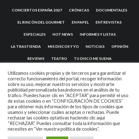
CONCIERTOS ESPAÑA 2027
CRÓNICAS
DOCUMENTALES
EL RINCÓN DEL GOURMET
EN PAPEL
ENTREVISTAS
ESPECIALES
HOT NEWS
INFORMES Y LISTAS
LA TRASTIENDA
MIS DISCOS Y YO
NOTICIAS
OPINIÓN
REVIEWS
TEATRO
TU DISCO ME SUENA
Utilizamos cookies propias y de terceros para garantizar el
correcto funcionamiento del portal, recoger información
sobre su uso, mejorar nuestros servicios y mostrarte
publicidad personalizada basándonos en el análisis de tu
tráfico. Puedes hacer clic en “ACEPTAR” para permitir el uso
de estas cookies o en “CONFIGURACIÓN DE COOKIES”
para obtener más información de los tipos de cookies que
usamos y seleccionar cuáles aceptas o rechazas. Puede
2007 COPYRIGHT -
CODETIPI
THEME
rechazar las cookies optativas haciendo clic aquí
“RECHAZAR”. Puedes consultar toda la información que
necesites en
“Ver nuestra política de cookies”.