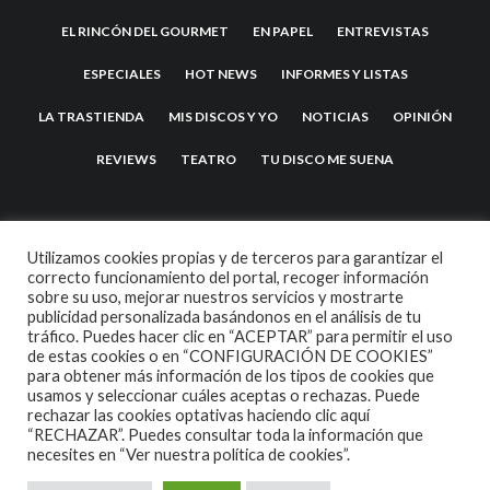
EL RINCÓN DEL GOURMET
EN PAPEL
ENTREVISTAS
ESPECIALES
HOT NEWS
INFORMES Y LISTAS
LA TRASTIENDA
MIS DISCOS Y YO
NOTICIAS
OPINIÓN
REVIEWS
TEATRO
TU DISCO ME SUENA
Utilizamos cookies propias y de terceros para garantizar el
correcto funcionamiento del portal, recoger información
sobre su uso, mejorar nuestros servicios y mostrarte
publicidad personalizada basándonos en el análisis de tu
tráfico. Puedes hacer clic en “ACEPTAR” para permitir el uso
de estas cookies o en “CONFIGURACIÓN DE COOKIES”
2007 COPYRIGHT -
CODETIPI
THEME
para obtener más información de los tipos de cookies que
usamos y seleccionar cuáles aceptas o rechazas. Puede
rechazar las cookies optativas haciendo clic aquí
“RECHAZAR”. Puedes consultar toda la información que
necesites en
“Ver nuestra política de cookies”.