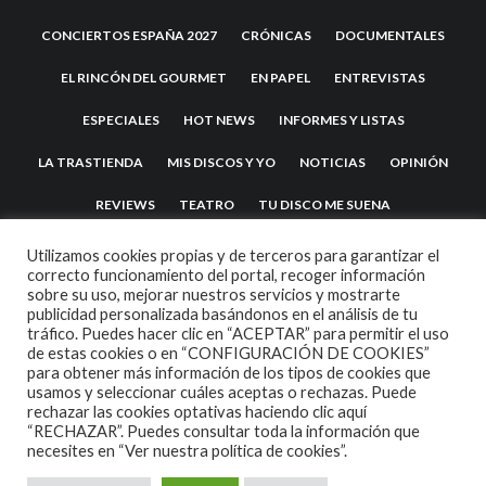
CONCIERTOS ESPAÑA 2027
CRÓNICAS
DOCUMENTALES
EL RINCÓN DEL GOURMET
EN PAPEL
ENTREVISTAS
ESPECIALES
HOT NEWS
INFORMES Y LISTAS
LA TRASTIENDA
MIS DISCOS Y YO
NOTICIAS
OPINIÓN
REVIEWS
TEATRO
TU DISCO ME SUENA
Utilizamos cookies propias y de terceros para garantizar el
correcto funcionamiento del portal, recoger información
sobre su uso, mejorar nuestros servicios y mostrarte
publicidad personalizada basándonos en el análisis de tu
tráfico. Puedes hacer clic en “ACEPTAR” para permitir el uso
de estas cookies o en “CONFIGURACIÓN DE COOKIES”
para obtener más información de los tipos de cookies que
usamos y seleccionar cuáles aceptas o rechazas. Puede
2007 COPYRIGHT -
CODETIPI
THEME
rechazar las cookies optativas haciendo clic aquí
“RECHAZAR”. Puedes consultar toda la información que
necesites en
“Ver nuestra política de cookies”.