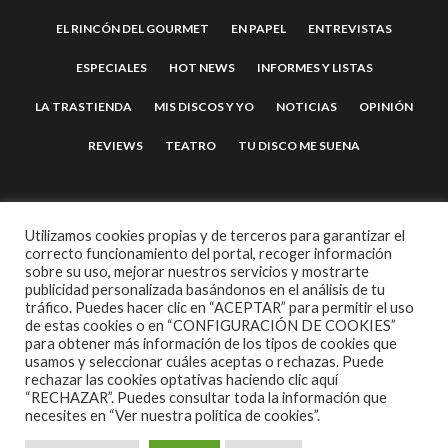
EL RINCÓN DEL GOURMET
EN PAPEL
ENTREVISTAS
ESPECIALES
HOT NEWS
INFORMES Y LISTAS
LA TRASTIENDA
MIS DISCOS Y YO
NOTICIAS
OPINIÓN
REVIEWS
TEATRO
TU DISCO ME SUENA
Utilizamos cookies propias y de terceros para garantizar el
correcto funcionamiento del portal, recoger información
sobre su uso, mejorar nuestros servicios y mostrarte
publicidad personalizada basándonos en el análisis de tu
tráfico. Puedes hacer clic en “ACEPTAR” para permitir el uso
de estas cookies o en “CONFIGURACIÓN DE COOKIES”
2007 COPYRIGHT -
CODETIPI
THEME
para obtener más información de los tipos de cookies que
usamos y seleccionar cuáles aceptas o rechazas. Puede
rechazar las cookies optativas haciendo clic aquí
“RECHAZAR”. Puedes consultar toda la información que
necesites en
“Ver nuestra política de cookies”.