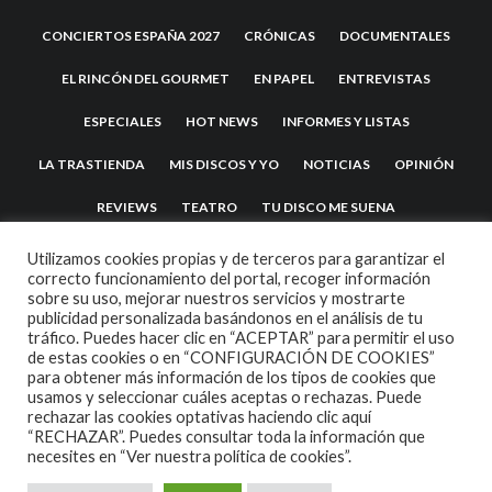
CONCIERTOS ESPAÑA 2027
CRÓNICAS
DOCUMENTALES
EL RINCÓN DEL GOURMET
EN PAPEL
ENTREVISTAS
ESPECIALES
HOT NEWS
INFORMES Y LISTAS
LA TRASTIENDA
MIS DISCOS Y YO
NOTICIAS
OPINIÓN
REVIEWS
TEATRO
TU DISCO ME SUENA
Utilizamos cookies propias y de terceros para garantizar el
correcto funcionamiento del portal, recoger información
sobre su uso, mejorar nuestros servicios y mostrarte
publicidad personalizada basándonos en el análisis de tu
tráfico. Puedes hacer clic en “ACEPTAR” para permitir el uso
de estas cookies o en “CONFIGURACIÓN DE COOKIES”
para obtener más información de los tipos de cookies que
usamos y seleccionar cuáles aceptas o rechazas. Puede
2007 COPYRIGHT -
CODETIPI
THEME
rechazar las cookies optativas haciendo clic aquí
“RECHAZAR”. Puedes consultar toda la información que
necesites en
“Ver nuestra política de cookies”.