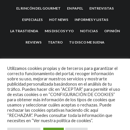
EL RINCÓN DEL GOURMET
EN PAPEL
ENTREVISTAS
ESPECIALES
HOT NEWS
INFORMES Y LISTAS
LA TRASTIENDA
MIS DISCOS Y YO
NOTICIAS
OPINIÓN
REVIEWS
TEATRO
TU DISCO ME SUENA
Utilizamos cookies propias y de terceros para garantizar el
correcto funcionamiento del portal, recoger información
sobre su uso, mejorar nuestros servicios y mostrarte
publicidad personalizada basándonos en el análisis de tu
tráfico. Puedes hacer clic en “ACEPTAR” para permitir el uso
de estas cookies o en “CONFIGURACIÓN DE COOKIES”
2007 COPYRIGHT -
CODETIPI
THEME
para obtener más información de los tipos de cookies que
usamos y seleccionar cuáles aceptas o rechazas. Puede
rechazar las cookies optativas haciendo clic aquí
“RECHAZAR”. Puedes consultar toda la información que
necesites en
“Ver nuestra política de cookies”.