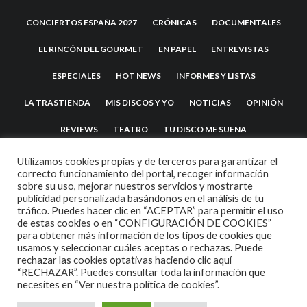
CONCIERTOS ESPAÑA 2027
CRÓNICAS
DOCUMENTALES
EL RINCÓN DEL GOURMET
EN PAPEL
ENTREVISTAS
ESPECIALES
HOT NEWS
INFORMES Y LISTAS
LA TRASTIENDA
MIS DISCOS Y YO
NOTICIAS
OPINIÓN
REVIEWS
TEATRO
TU DISCO ME SUENA
Utilizamos cookies propias y de terceros para garantizar el
correcto funcionamiento del portal, recoger información
sobre su uso, mejorar nuestros servicios y mostrarte
publicidad personalizada basándonos en el análisis de tu
tráfico. Puedes hacer clic en “ACEPTAR” para permitir el uso
de estas cookies o en “CONFIGURACIÓN DE COOKIES”
para obtener más información de los tipos de cookies que
usamos y seleccionar cuáles aceptas o rechazas. Puede
2007 COPYRIGHT -
CODETIPI
THEME
rechazar las cookies optativas haciendo clic aquí
“RECHAZAR”. Puedes consultar toda la información que
necesites en
“Ver nuestra política de cookies”.