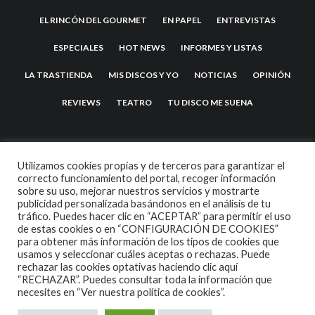
EL RINCÓN DEL GOURMET
EN PAPEL
ENTREVISTAS
ESPECIALES
HOT NEWS
INFORMES Y LISTAS
LA TRASTIENDA
MIS DISCOS Y YO
NOTICIAS
OPINIÓN
REVIEWS
TEATRO
TU DISCO ME SUENA
Utilizamos cookies propias y de terceros para garantizar el
correcto funcionamiento del portal, recoger información
sobre su uso, mejorar nuestros servicios y mostrarte
publicidad personalizada basándonos en el análisis de tu
tráfico. Puedes hacer clic en “ACEPTAR” para permitir el uso
de estas cookies o en “CONFIGURACIÓN DE COOKIES”
2007 COPYRIGHT -
CODETIPI
THEME
para obtener más información de los tipos de cookies que
usamos y seleccionar cuáles aceptas o rechazas. Puede
rechazar las cookies optativas haciendo clic aquí
“RECHAZAR”. Puedes consultar toda la información que
necesites en
“Ver nuestra política de cookies”.