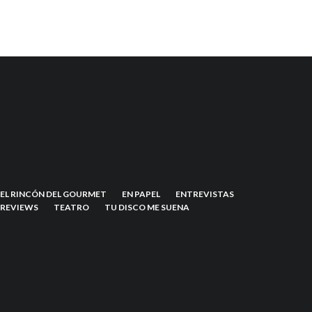
EL RINCÓN DEL GOURMET
EN PAPEL
ENTREVISTAS
REVIEWS
TEATRO
TU DISCO ME SUENA