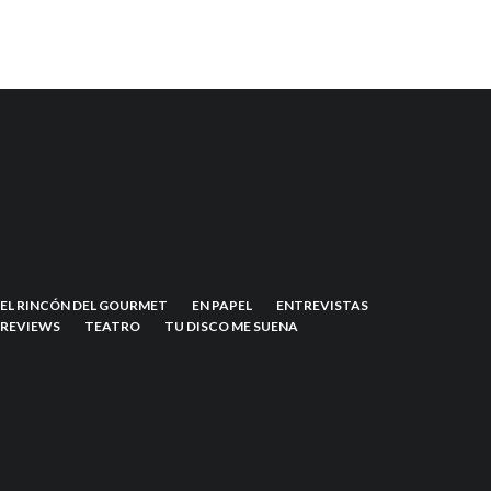
EL RINCÓN DEL GOURMET
EN PAPEL
ENTREVISTAS
REVIEWS
TEATRO
TU DISCO ME SUENA