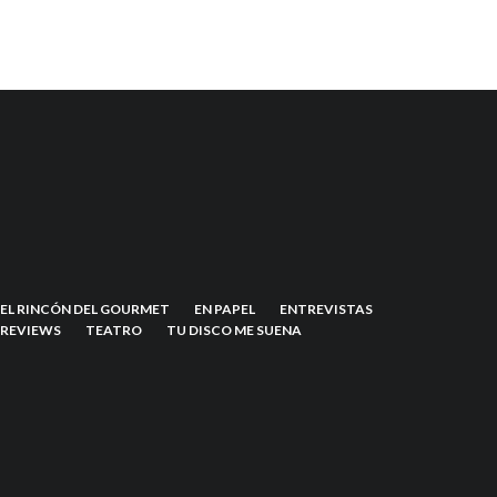
EL RINCÓN DEL GOURMET
EN PAPEL
ENTREVISTAS
REVIEWS
TEATRO
TU DISCO ME SUENA