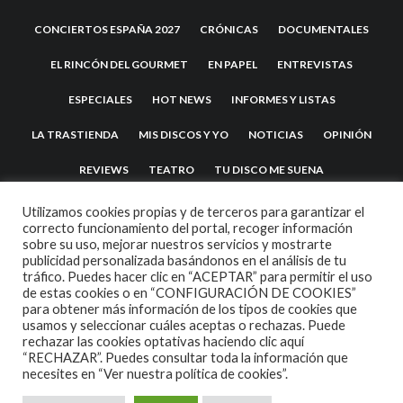
CONCIERTOS ESPAÑA 2027
CRÓNICAS
DOCUMENTALES
EL RINCÓN DEL GOURMET
EN PAPEL
ENTREVISTAS
ESPECIALES
HOT NEWS
INFORMES Y LISTAS
LA TRASTIENDA
MIS DISCOS Y YO
NOTICIAS
OPINIÓN
REVIEWS
TEATRO
TU DISCO ME SUENA
Utilizamos cookies propias y de terceros para garantizar el
correcto funcionamiento del portal, recoger información
sobre su uso, mejorar nuestros servicios y mostrarte
publicidad personalizada basándonos en el análisis de tu
tráfico. Puedes hacer clic en “ACEPTAR” para permitir el uso
de estas cookies o en “CONFIGURACIÓN DE COOKIES”
para obtener más información de los tipos de cookies que
usamos y seleccionar cuáles aceptas o rechazas. Puede
2007 COPYRIGHT -
CODETIPI
THEME
rechazar las cookies optativas haciendo clic aquí
“RECHAZAR”. Puedes consultar toda la información que
necesites en
“Ver nuestra política de cookies”.