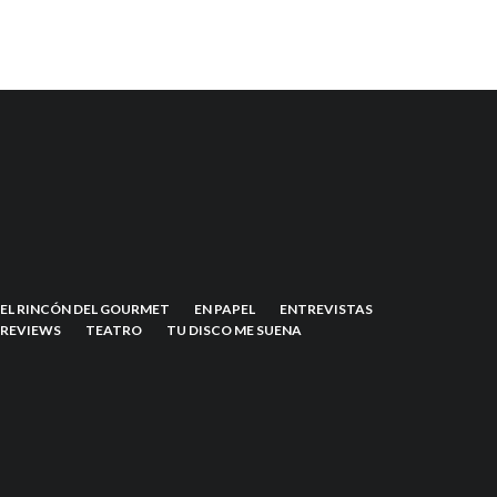
EL RINCÓN DEL GOURMET
EN PAPEL
ENTREVISTAS
REVIEWS
TEATRO
TU DISCO ME SUENA