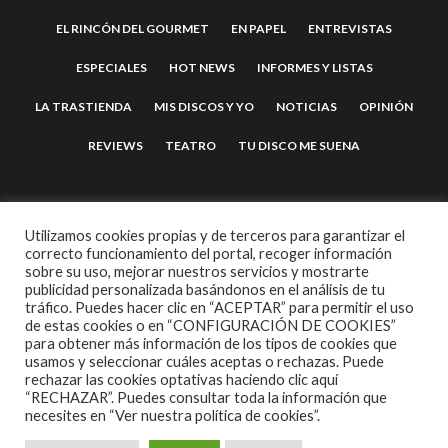
EL RINCÓN DEL GOURMET
EN PAPEL
ENTREVISTAS
ESPECIALES
HOT NEWS
INFORMES Y LISTAS
LA TRASTIENDA
MIS DISCOS Y YO
NOTICIAS
OPINIÓN
REVIEWS
TEATRO
TU DISCO ME SUENA
Utilizamos cookies propias y de terceros para garantizar el
correcto funcionamiento del portal, recoger información
sobre su uso, mejorar nuestros servicios y mostrarte
publicidad personalizada basándonos en el análisis de tu
tráfico. Puedes hacer clic en “ACEPTAR” para permitir el uso
de estas cookies o en “CONFIGURACIÓN DE COOKIES”
2007 COPYRIGHT -
CODETIPI
THEME
para obtener más información de los tipos de cookies que
usamos y seleccionar cuáles aceptas o rechazas. Puede
rechazar las cookies optativas haciendo clic aquí
“RECHAZAR”. Puedes consultar toda la información que
necesites en
“Ver nuestra política de cookies”.