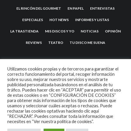
EL RINCÓN DEL GOURMET
EN PAPEL
ENTREVISTAS
ESPECIALES
HOT NEWS
INFORMES Y LISTAS
LA TRASTIENDA
MIS DISCOS Y YO
NOTICIAS
OPINIÓN
REVIEWS
TEATRO
TU DISCO ME SUENA
Utilizamos cookies propias y de terceros para garantizar el
correcto funcionamiento del portal, recoger información
sobre su uso, mejorar nuestros servicios y mostrarte
publicidad personalizada basándonos en el análisis de tu
tráfico. Puedes hacer clic en “ACEPTAR” para permitir el uso
de estas cookies o en “CONFIGURACIÓN DE COOKIES”
2007 COPYRIGHT -
CODETIPI
THEME
para obtener más información de los tipos de cookies que
usamos y seleccionar cuáles aceptas o rechazas. Puede
rechazar las cookies optativas haciendo clic aquí
“RECHAZAR”. Puedes consultar toda la información que
necesites en
“Ver nuestra política de cookies”.