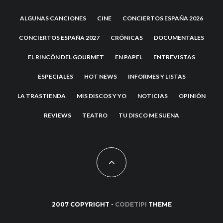
ALGUNAS CANCIONES
CINE
CONCIERTOS ESPAÑA 2026
CONCIERTOS ESPAÑA 2027
CRÓNICAS
DOCUMENTALES
EL RINCÓN DEL GOURMET
EN PAPEL
ENTREVISTAS
ESPECIALES
HOT NEWS
INFORMES Y LISTAS
LA TRASTIENDA
MIS DISCOS Y YO
NOTICIAS
OPINIÓN
REVIEWS
TEATRO
TU DISCO ME SUENA
2007 COPYRIGHT -
CODETIPI
THEME