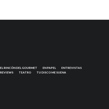
EL RINCÓN DEL GOURMET
EN PAPEL
ENTREVISTAS
REVIEWS
TEATRO
TU DISCO ME SUENA