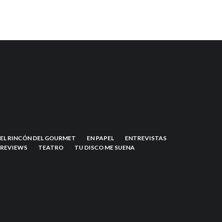
EL RINCÓN DEL GOURMET
EN PAPEL
ENTREVISTAS
REVIEWS
TEATRO
TU DISCO ME SUENA