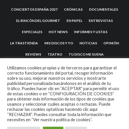
CONCIERTOS ESPAÑA 2027
CRÓNICAS
DOCUMENTALES
EL RINCÓN DEL GOURMET
EN PAPEL
ENTREVISTAS
ESPECIALES
HOT NEWS
INFORMES Y LISTAS
LA TRASTIENDA
MIS DISCOS Y YO
NOTICIAS
OPINIÓN
REVIEWS
TEATRO
TU DISCO ME SUENA
Utilizamos cookies propias y de terceros para garantizar el
correcto funcionamiento del portal, recoger información
sobre su uso, mejorar nuestros servicios y mostrarte
publicidad personalizada basándonos en el análisis de tu
tráfico. Puedes hacer clic en “ACEPTAR” para permitir el uso
de estas cookies o en “CONFIGURACIÓN DE COOKIES”
para obtener más información de los tipos de cookies que
usamos y seleccionar cuáles aceptas o rechazas. Puede
2007 COPYRIGHT -
CODETIPI
THEME
rechazar las cookies optativas haciendo clic aquí
“RECHAZAR”. Puedes consultar toda la información que
necesites en
“Ver nuestra política de cookies”.