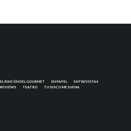
EL RINCÓN DEL GOURMET
EN PAPEL
ENTREVISTAS
REVIEWS
TEATRO
TU DISCO ME SUENA