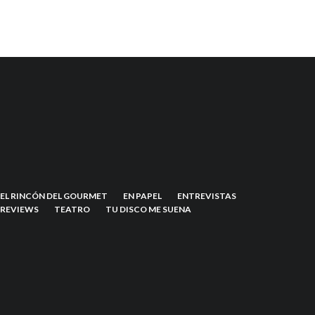
EL RINCÓN DEL GOURMET
EN PAPEL
ENTREVISTAS
REVIEWS
TEATRO
TU DISCO ME SUENA