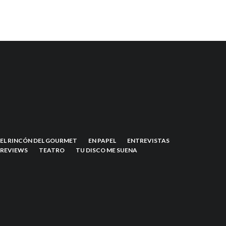
EL RINCÓN DEL GOURMET
EN PAPEL
ENTREVISTAS
REVIEWS
TEATRO
TU DISCO ME SUENA