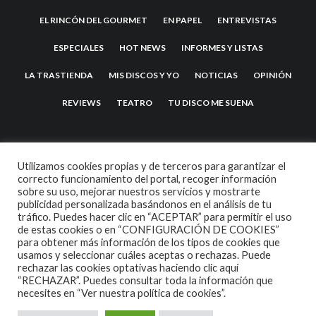
EL RINCÓN DEL GOURMET
EN PAPEL
ENTREVISTAS
ESPECIALES
HOT NEWS
INFORMES Y LISTAS
LA TRASTIENDA
MIS DISCOS Y YO
NOTICIAS
OPINIÓN
REVIEWS
TEATRO
TU DISCO ME SUENA
Utilizamos cookies propias y de terceros para garantizar el
correcto funcionamiento del portal, recoger información
sobre su uso, mejorar nuestros servicios y mostrarte
publicidad personalizada basándonos en el análisis de tu
tráfico. Puedes hacer clic en “ACEPTAR” para permitir el uso
de estas cookies o en “CONFIGURACIÓN DE COOKIES”
2007 COPYRIGHT -
CODETIPI
THEME
para obtener más información de los tipos de cookies que
usamos y seleccionar cuáles aceptas o rechazas. Puede
rechazar las cookies optativas haciendo clic aquí
“RECHAZAR”. Puedes consultar toda la información que
necesites en
“Ver nuestra política de cookies”.