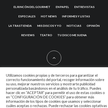
EL RINCÓN DEL GOURMET
EN PAPEL
ENTREVISTAS
ESPECIALES
HOT NEWS
INFORMES Y LISTAS
LA TRASTIENDA
MIS DISCOS Y YO
NOTICIAS
OPINIÓN
REVIEWS
TEATRO
TU DISCO ME SUENA
Utilizamos cookies propias y de terceros para garantizar el
2007 COPYRIGHT -
CODETIPI
THEME
correcto funcionamiento del portal, recoger información sobre
su uso, mejorar nuestros servicios y mostrarte publicidad
personalizada basándonos en el análisis de tu tráfico. Puedes
hacer clic en “ACEPTAR” para permitir el uso de estas cookies o
en “CONFIGURACIÓN DE COOKIES” para obtener más
información de los tipos de cookies que usamos y seleccionar
cuáles aceptas o rechazas. Puede rechazar las cookies optativas