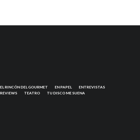
EL RINCÓN DEL GOURMET
EN PAPEL
ENTREVISTAS
REVIEWS
TEATRO
TU DISCO ME SUENA