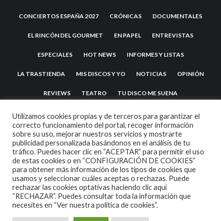
CONCIERTOS ESPAÑA 2027
CRÓNICAS
DOCUMENTALES
EL RINCÓN DEL GOURMET
EN PAPEL
ENTREVISTAS
ESPECIALES
HOT NEWS
INFORMES Y LISTAS
LA TRASTIENDA
MIS DISCOS Y YO
NOTICIAS
OPINIÓN
REVIEWS
TEATRO
TU DISCO ME SUENA
Utilizamos cookies propias y de terceros para garantizar el
correcto funcionamiento del portal, recoger información
sobre su uso, mejorar nuestros servicios y mostrarte
publicidad personalizada basándonos en el análisis de tu
tráfico. Puedes hacer clic en “ACEPTAR” para permitir el uso
de estas cookies o en “CONFIGURACIÓN DE COOKIES”
para obtener más información de los tipos de cookies que
usamos y seleccionar cuáles aceptas o rechazas. Puede
2007 COPYRIGHT -
CODETIPI
THEME
rechazar las cookies optativas haciendo clic aquí
“RECHAZAR”. Puedes consultar toda la información que
necesites en
“Ver nuestra política de cookies”.