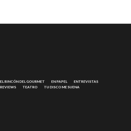
EL RINCÓN DEL GOURMET
EN PAPEL
ENTREVISTAS
REVIEWS
TEATRO
TU DISCO ME SUENA