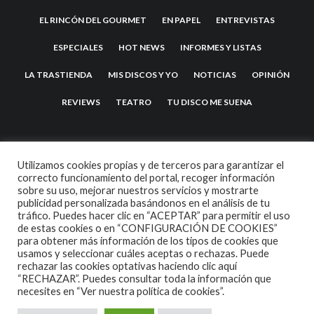
EL RINCÓN DEL GOURMET
EN PAPEL
ENTREVISTAS
ESPECIALES
HOT NEWS
INFORMES Y LISTAS
LA TRASTIENDA
MIS DISCOS Y YO
NOTICIAS
OPINIÓN
REVIEWS
TEATRO
TU DISCO ME SUENA
Utilizamos cookies propias y de terceros para garantizar el
correcto funcionamiento del portal, recoger información
sobre su uso, mejorar nuestros servicios y mostrarte
publicidad personalizada basándonos en el análisis de tu
tráfico. Puedes hacer clic en “ACEPTAR” para permitir el uso
de estas cookies o en “CONFIGURACIÓN DE COOKIES”
2007 COPYRIGHT -
CODETIPI
THEME
para obtener más información de los tipos de cookies que
usamos y seleccionar cuáles aceptas o rechazas. Puede
rechazar las cookies optativas haciendo clic aquí
“RECHAZAR”. Puedes consultar toda la información que
necesites en
“Ver nuestra política de cookies”.