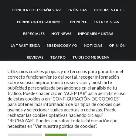
CONCIERTOS ESPAÑA 2027
CRÓNICAS
DOCUMENTALES
EL RINCÓN DEL GOURMET
EN PAPEL
ENTREVISTAS
ESPECIALES
HOT NEWS
INFORMES Y LISTAS
LA TRASTIENDA
MIS DISCOS Y YO
NOTICIAS
OPINIÓN
REVIEWS
TEATRO
TU DISCO ME SUENA
Utilizamos cookies propias y de terceros para garantizar el
correcto funcionamiento del portal, recoger información
sobre su uso, mejorar nuestros servicios y mostrarte
publicidad personalizada basándonos en el análisis de tu
tráfico. Puedes hacer clic en “ACEPTAR” para permitir el uso
de estas cookies o en “CONFIGURACIÓN DE COOKIES”
para obtener más información de los tipos de cookies que
usamos y seleccionar cuáles aceptas o rechazas. Puede
2007 COPYRIGHT -
CODETIPI
THEME
rechazar las cookies optativas haciendo clic aquí
“RECHAZAR”. Puedes consultar toda la información que
necesites en
“Ver nuestra política de cookies”.