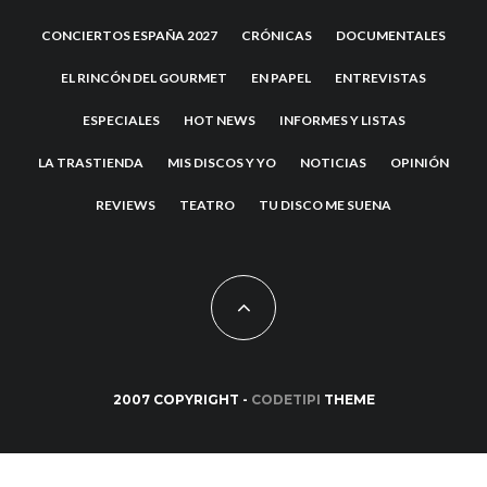
CONCIERTOS ESPAÑA 2027
CRÓNICAS
DOCUMENTALES
EL RINCÓN DEL GOURMET
EN PAPEL
ENTREVISTAS
ESPECIALES
HOT NEWS
INFORMES Y LISTAS
LA TRASTIENDA
MIS DISCOS Y YO
NOTICIAS
OPINIÓN
REVIEWS
TEATRO
TU DISCO ME SUENA
2007 COPYRIGHT -
CODETIPI
THEME