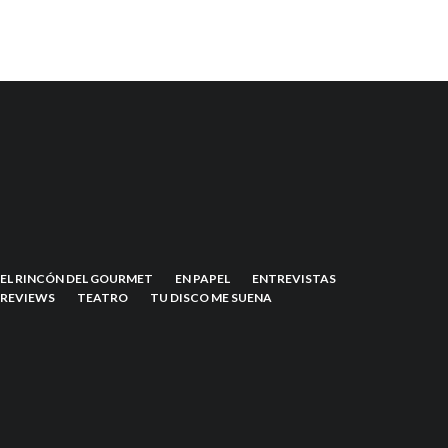
EL RINCÓN DEL GOURMET
EN PAPEL
ENTREVISTAS
REVIEWS
TEATRO
TU DISCO ME SUENA